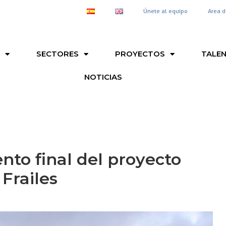
Únete al equipo
Area d
S
SECTORES
PROYECTOS
TALE
NOTICIAS
ento final del proyecto
Frailes