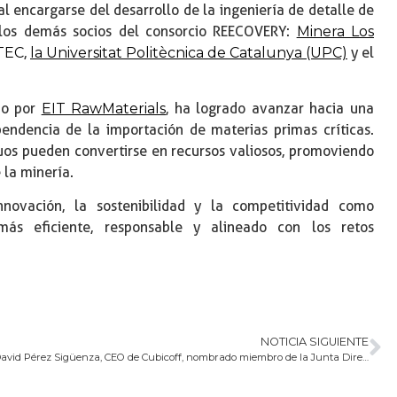
l encargarse del desarrollo de la ingeniería de detalle de
los demás socios del consorcio REECOVERY:
Minera Los
TEC
,
la Universitat Politècnica de Catalunya (UPC)
y el
do por
EIT RawMaterials
, ha logrado avanzar hacia una
endencia de la importación de materias primas críticas.
os pueden convertirse en recursos valiosos, promoviendo
 la minería.
novación, la sostenibilidad y la competitividad como
más eficiente, responsable y alineado con los retos
NOTICIA SIGUIENTE
David Pérez Sigüenza, CEO de Cubicoff, nombrado miembro de la Junta Directiva del Iberian Sustainable Mining Cluster (ISMC)