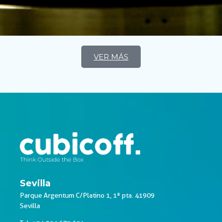
VER MÁS
Sevilla
Parque Argentum C/Platino 1, 1ª pta. 41909
Sevilla