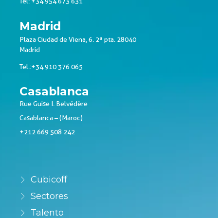
Tel: +34 954 673 631
Madrid
Plaza Ciudad de Viena, 6. 2ª pta. 28040
Madrid
Tel.:+34 910 376 065
Casablanca
Rue Guise I. Belvédère
Casablanca – (Maroc)
+212 669 508 242
Cubicoff
Sectores
Talento